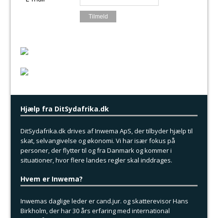
Hjælp fra DitSydafrika.dk
DitSydafrika.dk drives af Inwema ApS, der tilbyder hjælp til
skat, selvangivelse og økonomi. Vi har især fokus på
personer, der flytter til og fra Danmark og kommer i
situationer, hvor flere landes regler skal inddrages.
Hvem er Inwema?
Inwemas daglige leder er cand.jur. og skatterevisor Hans
Birkholm, der har 30 års erfaring med international