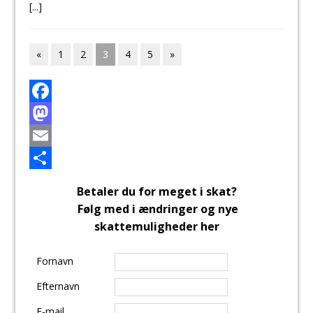
[...]
«
1
2
3
4
5
»
F
a
M
c
a
E
e
s
m
S
Betaler du for meget i skat?
b
t
a
h
Følg med i ændringer og nye
o
o
i
a
skattemuligheder her
o
d
l
r
Fornavn
k
o
e
Efternavn
n
E-mail