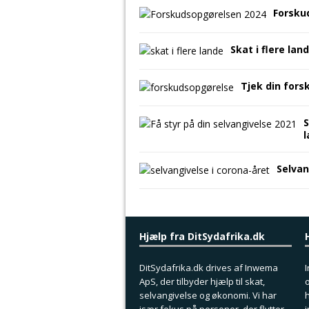
Forsku
Skat i flere lan
Tjek din fors
S
Selvan
Hjælp fra DitSydafrika.dk
DitSydafrika.dk drives af Inwema
I
ApS, der tilbyder hjælp til skat,
o
selvangivelse og økonomi. Vi har
h