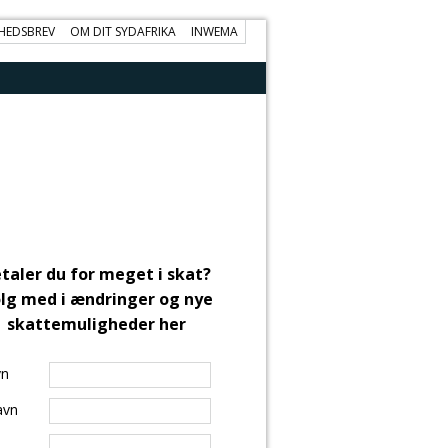
HEDSBREV
OM DIT SYDAFRIKA
INWEMA
taler du for meget i skat?
lg med i ændringer og nye
skattemuligheder her
vn
avn