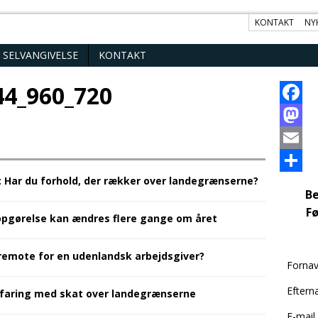
KONTAKT
NY
SELVANGIVELSE
KONTAKT
44_960_720
F
a
M
c
a
E
: Har du forhold, der rækker over landegrænserne?
e
s
m
S
Be
b
t
a
h
Fø
opgørelse kan ændres flere gange om året
o
o
i
a
o
d
l
r
 remote for en udenlandsk arbejdsgiver?
Forna
k
o
e
Eftern
rfaring med skat over landegrænserne
n
E-mail