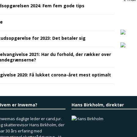
dsopgørelsen 2024: Fem fem gode tips
de
kudsopgørelse for 2023: Det betaler sig
elvangivelse 2021: Har du forhold, der rækker over
landegrænserne?
givelse 2020: Få lukket corona-året mest optimalt
Hvem er Inwema?
Hans Birkholm, direktør
nwemas daglige leder er cand.jur.
g skatterevisor Hans Birkholm, der
ar 30 års erfaring med