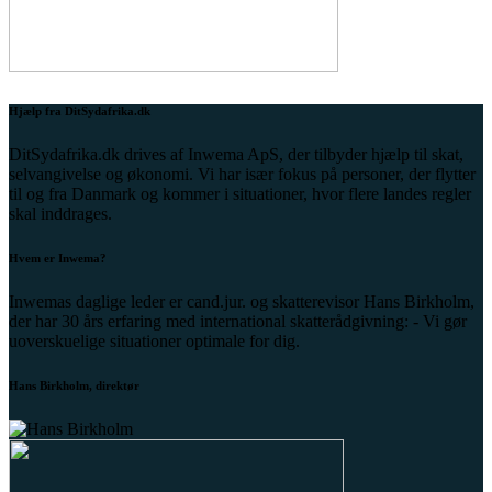
Hjælp fra DitSydafrika.dk
DitSydafrika.dk drives af Inwema ApS, der tilbyder hjælp til skat,
selvangivelse og økonomi. Vi har især fokus på personer, der flytter
til og fra Danmark og kommer i situationer, hvor flere landes regler
skal inddrages.
Hvem er Inwema?
Inwemas daglige leder er cand.jur. og skatterevisor Hans Birkholm,
der har 30 års erfaring med international skatterådgivning: - Vi gør
uoverskuelige situationer optimale for dig.
Hans Birkholm, direktør