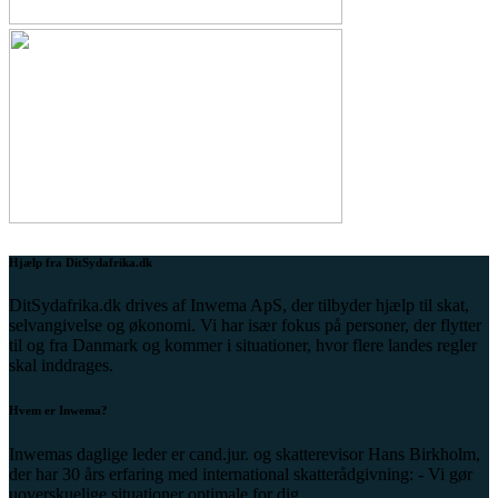
Hjælp fra DitSydafrika.dk
DitSydafrika.dk drives af Inwema ApS, der tilbyder hjælp til skat,
selvangivelse og økonomi. Vi har især fokus på personer, der flytter
til og fra Danmark og kommer i situationer, hvor flere landes regler
skal inddrages.
Hvem er Inwema?
Inwemas daglige leder er cand.jur. og skatterevisor Hans Birkholm,
der har 30 års erfaring med international skatterådgivning: - Vi gør
uoverskuelige situationer optimale for dig.